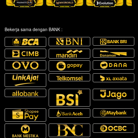
Bekerja sama dengan BANK :