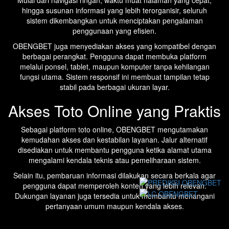
hingga susunan informasi yang lebih terorganisir, seluruh
sistem dikembangkan untuk menciptakan pengalaman
penggunaan yang efisien.
OBENGBET juga menyediakan akses yang kompatibel dengan
berbagai perangkat. Pengguna dapat membuka platform
melalui ponsel, tablet, maupun komputer tanpa kehilangan
fungsi utama. Sistem responsif ini membuat tampilan tetap
stabil pada berbagai ukuran layar.
Akses Toto Online yang Praktis
Sebagai platform toto online, OBENGBET mengutamakan
kemudahan akses dan kestabilan layanan. Jalur alternatif
disediakan untuk membantu pengguna ketika alamat utama
mengalami kendala teknis atau pemeliharaan sistem.
Selain itu, pembaruan informasi dilakukan secara berkala agar
pengguna dapat memperoleh konten yang lebih relevan.
Dukungan layanan juga tersedia untuk membantu menangani
pertanyaan umum maupun kendala akses.