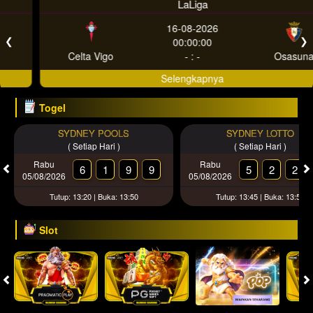
LaLiga
16-08-2026
❮
❯
00:00:00
Celta Vigo
- : -
Osasuna
Selengkapnya
Togel
SYDNEY POOLS
SYDNEY LOTTO
( Setiap Hari )
( Setiap Hari )
Rabu
Rabu
6
1
9
9
5
2
2
05/08/2026
05/08/2026
Tutup: 13:20 | Buka: 13:50
Tutup: 13:45 | Buka: 13:55
Slot